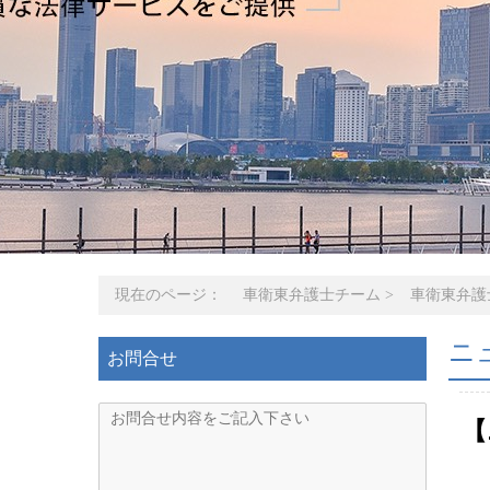
現在のページ：
車衛東弁護士チーム
>
車衛東弁護
ニ
お問合せ
【