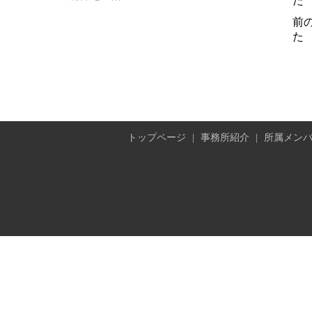
た
前
た
トップページ
|
事務所紹介
|
所属メン