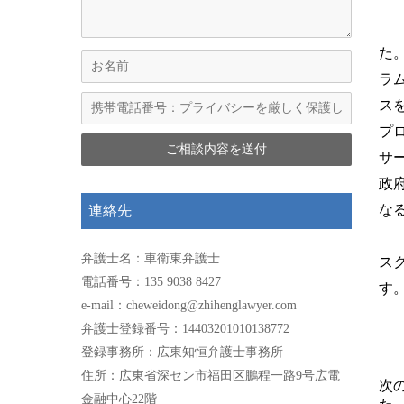
た
ラ
ス
プ
サ
政
な
連絡先
弁護士名：車衛東弁護士
ス
電話番号：135 9038 8427
す
e-mail：cheweidong@zhihenglawyer.com
弁護士登録番号：14403201010138772
登録事務所：広東知恒弁護士事務所
住所：広東省深セン市福田区鵬程一路9号広電
次
金融中心22階