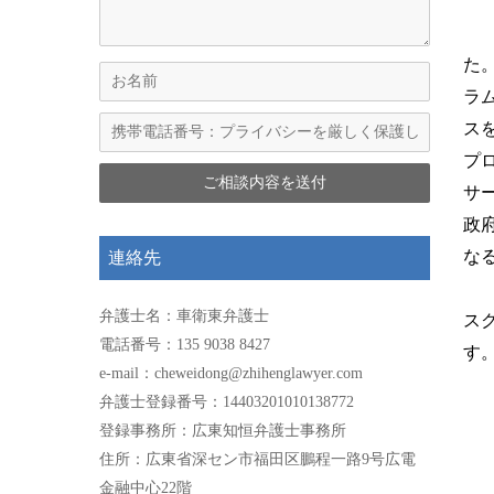
た
ラ
ス
プ
サ
政
な
連絡先
弁護士名：車衛東弁護士
ス
電話番号：135 9038 8427
す
e-mail：cheweidong@zhihenglawyer.com
弁護士登録番号：14403201010138772
登録事務所：広東知恒弁護士事務所
住所：広東省深セン市福田区鵬程一路9号広電
金融中心22階