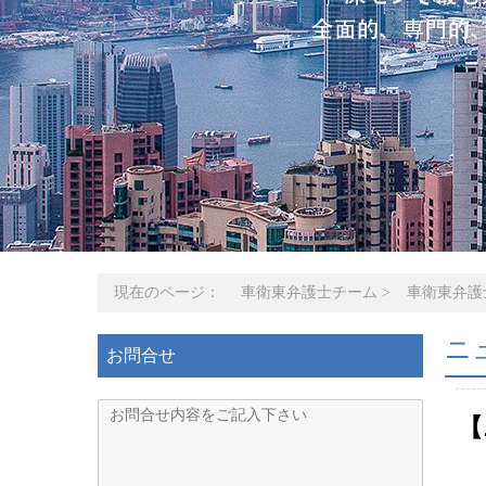
現在のページ：
車衛東弁護士チーム
>
車衛東弁護
ニ
お問合せ
【