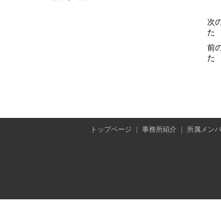
次
た
前
た
トップページ
|
事務所紹介
|
所属メン